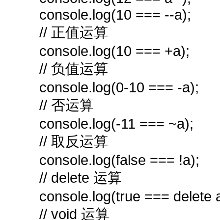
console.log(10 === --a);
// 正值运算
console.log(10 === +a);
// 负值运算
console.log(0-10 === -a);
// 否运算
console.log(-11 === ~a);
// 取反运算
console.log(false === !a);
// delete 运算
console.log(true === delete a
// void 运算