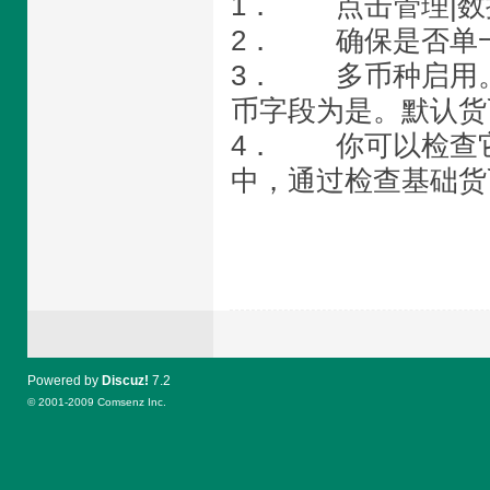
1． 点击管理|数
2． 确保是否单
3． 多币种启用
币字段为是。默认货
4． 你可以检查
中，通过检查基础货
Powered by
Discuz!
7.2
© 2001-2009
Comsenz Inc.