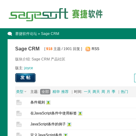
赛捷软件论坛
» Sage CRM
Sage CRM
[
918
主题 / 1901 回复 ]
RSS
版块介绍: Sage CRM 产品社区
版主:
joyce
发帖
类型
主题:
全部
精华
推荐
|
时间:
一天
两天
周
月
季
|
热门
条件规则
在JavaScript条件中使用标签
JavaScript条件的例子
定义JavaScript条件