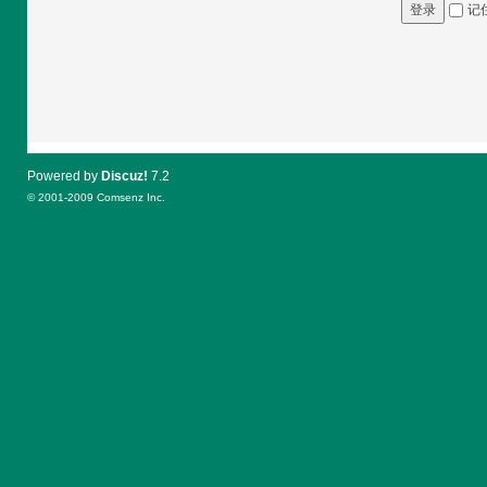
记
登录
Powered by
Discuz!
7.2
© 2001-2009
Comsenz Inc.