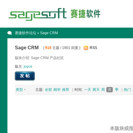
赛捷软件论坛
» Sage CRM
Sage CRM
[
918
主题 / 1901 回复 ]
RSS
版块介绍: Sage CRM 产品社区
版主:
joyce
发帖
类型
主题:
全部
精华
推荐
|
时间:
一天
两天
周
月
季
|
热门
本版块或